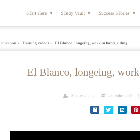
STart Here
STudy Vault
Success STories
deo-canon
Training videos
El Blanco, longeing, work in hand, riding
El Blanco, longeing, work 
Marijke de Jong
26 oktober 2022