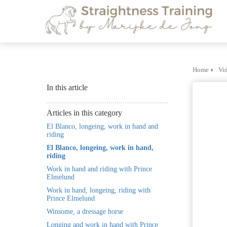
m anoniem
nformatie te
erzamelen over
et gedrag van een
ezoeker op de
ebsite.
Home
Vi
In this article
arketing
arketingcookies
Articles in this category
orden gebruikt
El Blanco, longeing, work in hand and
m bezoekers te
riding
olgen op de
El Blanco, longeing, work in hand,
ebsite. Hierdoor
riding
unnen website-
Work in hand and riding with Prince
Elmelund
igenaren relevante
dvertenties tonen
Work in hand, longeing, riding with
Prince Elmelund
ebaseerd op het
Winsome, a dressage horse
edrag van deze
Longing and work in hand with Prince