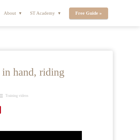
About
ST Academy
Free Guide »
in hand, riding
Training videos