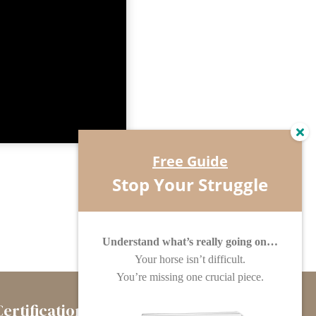
Free Guide
Stop Your Struggle
Understand what’s really going on…
Your horse isn’t difficult.
You’re missing one crucial piece.
Certification